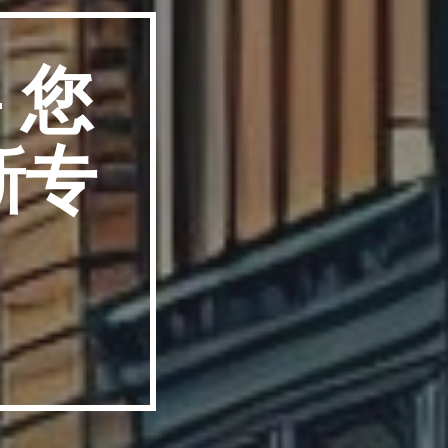
- 您
新专