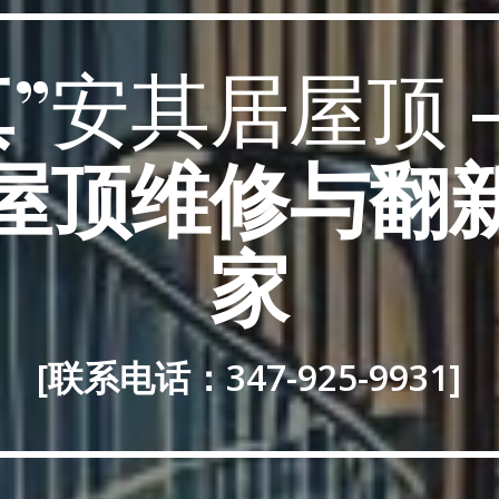
”
安其居屋顶
屋顶维修与翻
家
[联系电话：347-925-9931]